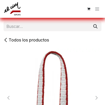
Ir al contenido
Todos los productos