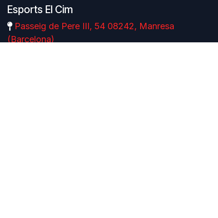
Esports El Cim
Passeig de Pere III, 54 08242, Manresa
(Barcelona)
A58225988
10:00-13:30, 17:00-20:30 (Lunes a Sábado)
Póngase en contacto
esportselcim@esportselcim.cat
93 874 00 06
Català
|
Español
Copyright © Esports El Cim
Con tecnología de
- El mejor
Comercio