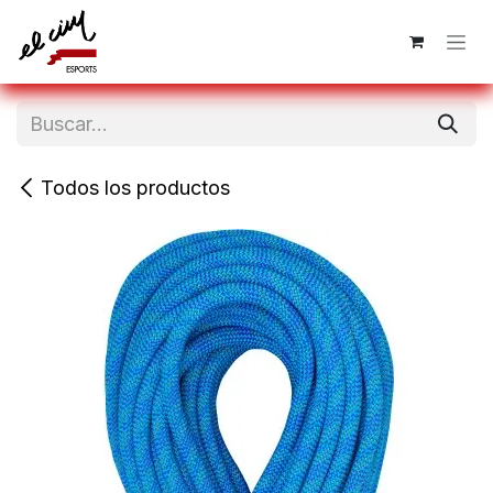
Ir al contenido
Todos los productos