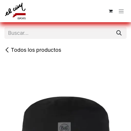
Ir al contenido
Todos los productos