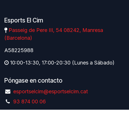
Esports El Cim
Passeig de Pere III, 54 08242, Manresa
(Barcelona)
A58225988
10:00-13:30, 17:00-20:30 (Lunes a Sábado)
Póngase en contacto
esportselcim@esportselcim.cat
93 874 00 06
Català
|
Español
Copyright © Esports El Cim