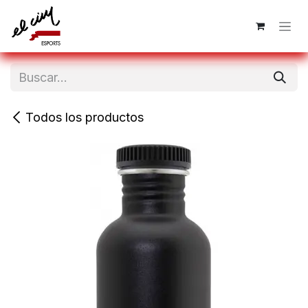
Ir al contenido
Todos los productos