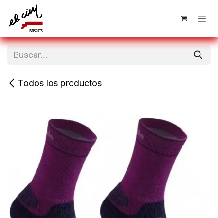
Ir al contenido
Todos los productos