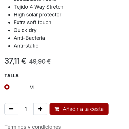
Tejido 4 Way Stretch
High solar protector
Extra soft touch
Quick dry
Anti-Bacteria
Anti-static
37,11
€
49,90
€
TALLA
L
M
Añadir a la cesta
Términos y condiciones