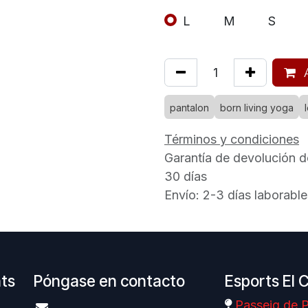
L
M
S
A
pantalon
born living yoga
Términos y condiciones
Garantía de devolución d
30 días
Envío: 2-3 días laborable
nts
Póngase en contacto
Esports El 
Passeig de P