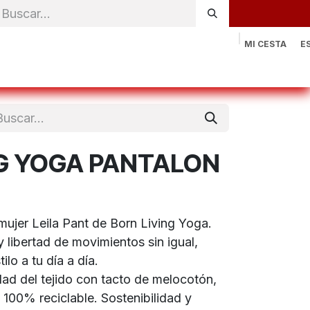
MI CESTA
E
rónica
Natación
Otros deportes
Sportswear
Contac
NG YOGA PANTALON
mujer Leila Pant de Born Living Yoga.
 libertad de movimientos sin igual,
ilo a tu día a día.
dad del tejido con tacto de melocotón,
100% reciclable. Sostenibilidad y