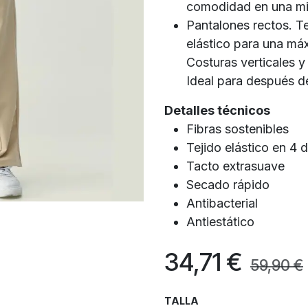
comodidad en una m
Pantalones rectos. T
elástico para una máx
Costuras verticales y
Ideal para después de 
Detalles técnicos
Fibras sostenibles
Tejido elástico en 4 
Tacto extrasuave
Secado rápido
Antibacterial
Antiestático
34,71
€
59,90
€
TALLA