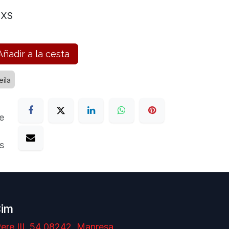
XS
ñadir a la cesta
leila
e
s
Cim
ere III, 54 08242, Manresa