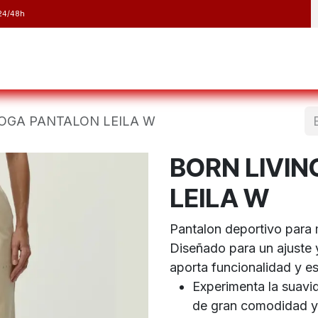
24/48h
y Raquetas
Barranquismo y Espeleología
Running
Elect
YOGA PANTALON LEILA W
BORN LIVI
LEILA W
Pantalon deportivo para 
Diseñado para un ajuste y
aporta funcionalidad y est
Experimenta la suavi
de gran comodidad y 