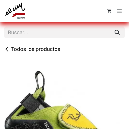
Ir al contenido
Todos los productos