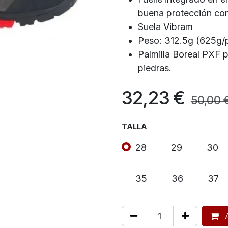
buena protección con
Suela Vibram
Peso: 312.5g (625g/
Palmilla Boreal PXF pa
piedras.
32,23
€
50,00
TALLA
28
29
30
35
36
37
A