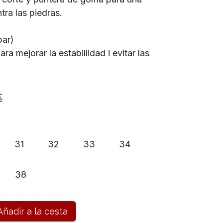
tra las piedras.
par)
ra mejorar la estabillidad i evitar las
€
31
32
33
34
38
ñadir a la cesta