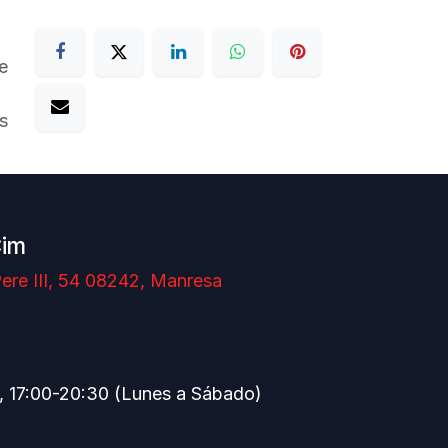
e
s
Cim
ere III, 54 08242, Manresa
, 17:00-20:30 (Lunes a Sábado)