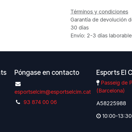
Términos y condiciones
Garantía de devolución d
30 días
Envío: 2-3 días laborable
nts
Póngase en contacto
Esports El 
Passeig de P
(Barcelona)
esportselcim@esportselcim.cat
93 874 00 06
A58225988
10:00-13:30