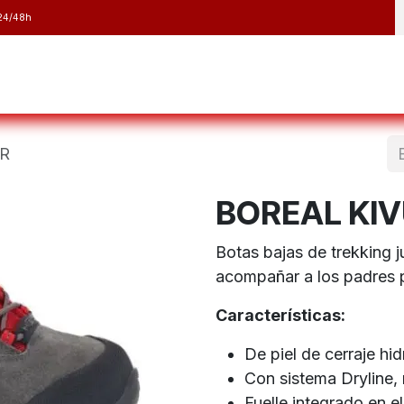
24/48h
y Raquetas
Barranquismo y Espeleología
Running
Elect
JR
BOREAL KIV
Botas bajas de trekking ju
acompañar a los padres 
Características:
De piel de cerraje h
Con sistema Dryline
Fuelle integrado en e