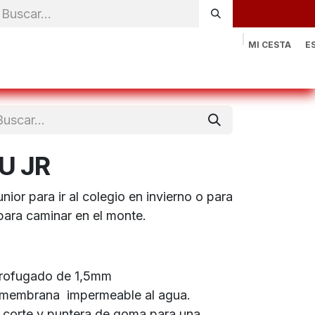
MI CESTA
E
rónica
Natación
Otros deportes
Sportswear
Contac
U JR
nior para ir al colegio en invierno o para
para caminar en el monte.
idrofugado de 1,5mm
, membrana impermeable al agua.
l corte y puntera de goma para una