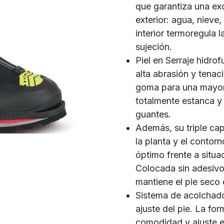
que garantiza una exc
exterior: agua, nieve,
interior termoregula l
sujeción.
Piel en Serraje hidr
alta abrasión y tena
goma para una mayor 
totalmente estanca y 
guantes.
Además, su triple cap
la planta y el contor
óptimo frente a situa
Colocada sin adesivos,
mantiene el pie seco
Sistema de acolchado 
ajuste del pie. La fo
comodidad y ajuste en