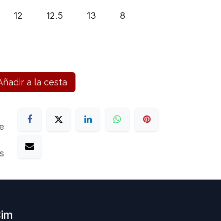
12
12.5
13
8
ñadir a la cesta
e
s
Cim