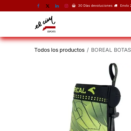
Ir al contenido
30 Días devoluciones
Envío 
Montaña
Escalada
Esquí 
Todos los productos
BOREAL BOTAS