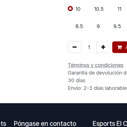
10
10.5
11
8.5
9
9.5
A
Términos y condiciones
Garantía de devolución d
30 días
Envío: 2-3 días laborable
nts
Póngase en contacto
Esports El 