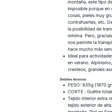
montaña, este tipo d
imposible porque en 
cosas, pieles muy gru
contrafuertes, etc. 
la posibilidad de tran
mínima. Pero, gracias
nos permite la transpi
hace mucho más senci
Ideal para actividade
en verano. Alpinismo,
cresteos, grandes asc
Detalles técnicos
PESO: 935g (1870 grs 
CORTE : Guêtre total
Tejido interior extr
tejido exterior de a
insertada. Piel en S