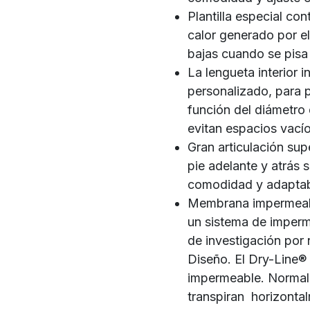
Plantilla especial cont
calor generado por e
bajas cuando se pisa n
La lengueta interior i
personalizado, para p
función del diámetro d
evitan espacios vacío
Gran articulación sup
pie adelante y atrás 
comodidad y adaptabi
Membrana impermeable
un sistema de imperm
de investigación por
Diseño. El Dry-Line
impermeable. Norma
transpiran horizontal