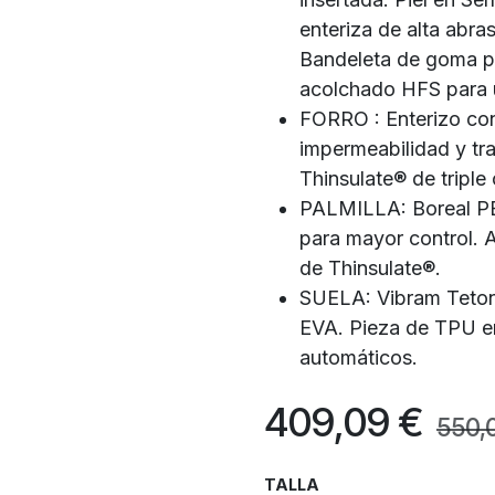
enteriza de alta abra
Bandeleta de goma p
acolchado HFS para u
FORRO : Enterizo con
impermeabilidad y tra
Thinsulate® de triple
PALMILLA: Boreal PB
para mayor control. A
de Thinsulate®.
SUELA: Vibram Teton
EVA. Pieza de TPU e
automáticos.
409,09
€
550,
TALLA