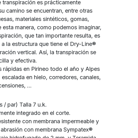
e transpiración es prácticamente
su camino se encuentran, entre otras
esas, materiales sintéticos, gomas,
De esta manera, como podemos imaginar,
spiración, que tan importante resulta, es
 a la estructura que tiene el Dry-Line®
ración vertical. Así, la transpiración se
lla y efectiva.
s rápidas en Pirineo todo el año y Alpes
 escalada en hielo, corredores, canales,
ensiones, ...
/ par) Talla 7 u.k.
mente integrado en el corte.
a resistente con membrana impermeable y
lta abrasión con membrana Sympatex®
erraje hidrofugado de 2 mm. y Teramida