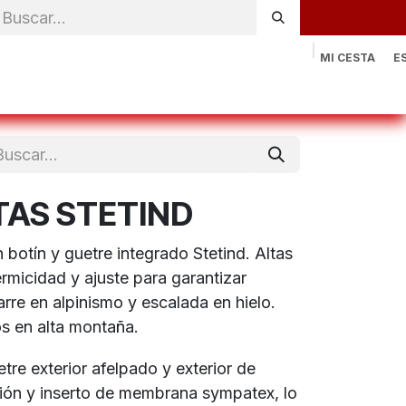
MI CESTA
E
rónica
Natación
Otros deportes
Sportswear
Contac
TAS STETIND
botín y guetre integrado Stetind. Altas
ermicidad y ajuste para garantizar
arre en alpinismo y escalada en hielo.
os en alta montaña.
re exterior afelpado y exterior de
sión y inserto de membrana sympatex, lo