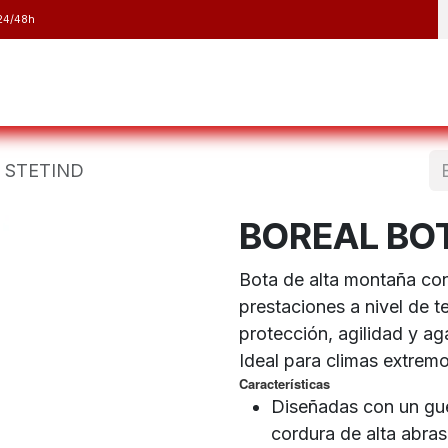
24/48h
y Raquetas
Barranquismo y Espeleología
Running
Elect
 STETIND
BOREAL BO
Bota de alta montaña con 
prestaciones a nivel de t
protección, agilidad y ag
Ideal para climas extrem
Características
Diseñadas con un guet
cordura de alta abra