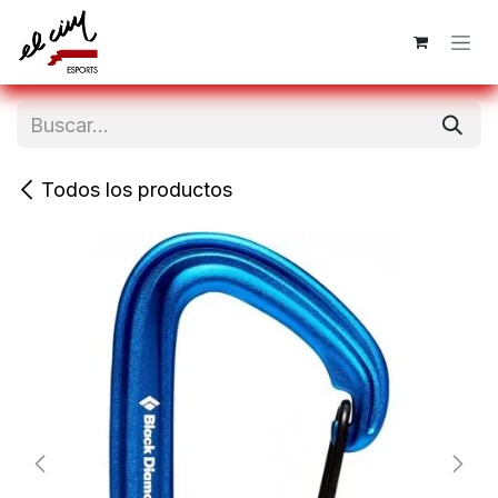
Ir al contenido
Todos los productos