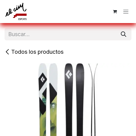
Ir al contenido
Todos los productos