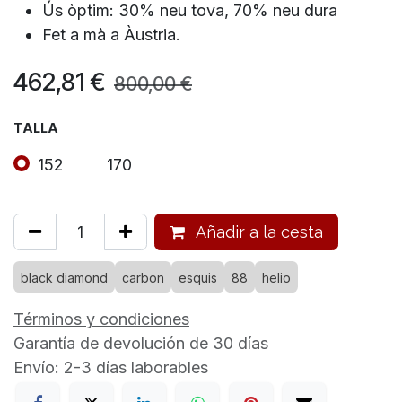
Ús òptim: 30% neu tova, 70% neu dura
Fet a mà a Àustria.
462,81
€
800,00
€
TALLA
152
170
Añadir a la cesta
black diamond
carbon
esquis
88
helio
Términos y condiciones
Garantía de devolución de 30 días
Envío: 2-3 días laborables