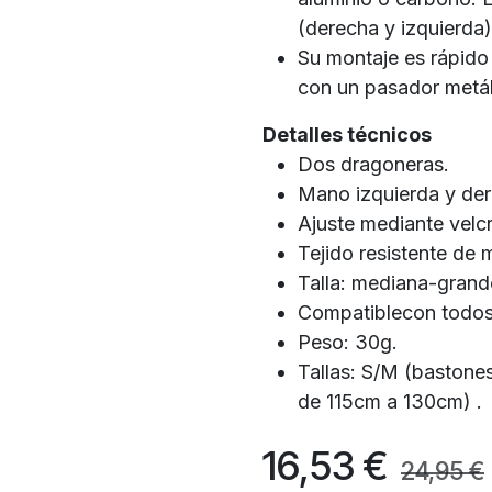
(derecha y izquierda
Su montaje es rápido
con un pasador metál
Detalles técnicos
Dos dragoneras.
Mano izquierda y der
Ajuste mediante velc
Tejido resistente de 
Talla: mediana-grand
Compatiblecon todos 
Peso: 30g.
Tallas: S/M (baston
de 115cm a 130cm) .
16,53
€
24,95
€