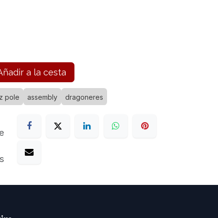
ñadir a la cesta
z pole
assembly
dragoneres
e
s