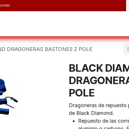
24/48h
y Raquetas
Barranquismo y Espeleología
Running
Elect
ND DRAGONERAS BASTONES Z POLE
BLACK DIA
DRAGONERA
POLE
Dragoneras de repuesto p
de Black Diamond.
Repuesto de las corr
aluminio o carbono. 