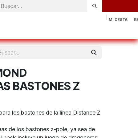
MI CESTA
E
rónica
Natación
Otros deportes
Sportswear
Contac
MOND
S BASTONES Z
ara los bastones de la línea Distance Z
eas de los bastones z-pole, ya sea de
El pack incluye un juego de dragoneras