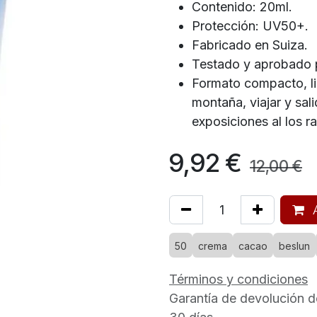
Contenido: 20ml.
Protección: UV50+.
Fabricado en Suiza.
Testado y aprobado 
Formato compacto, li
montaña, viajar y sal
exposiciones al los r
9,92
€
12,00
€
A
50
crema
cacao
beslun
Términos y condiciones
Garantía de devolución d