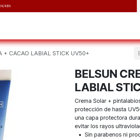
24/48h
y Raquetas
Barranquismo y Espeleología
Running
Elect
 + CACAO LABIAL STICK UV50+
BELSUN CR
LABIAL STI
Crema Solar + pintalabio
protección de hasta UV5
una capa protectora dura
evitar los rayos ultraviola
Sin parabenos ni pro