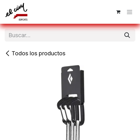
Ir al contenido
Todos los productos