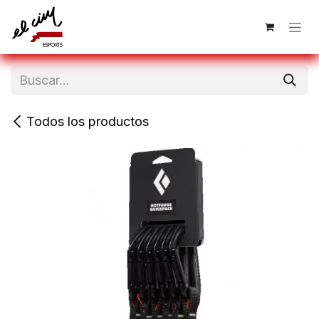
Ir al contenido
Todos los productos