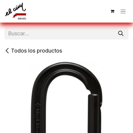
Ir al contenido
Todos los productos