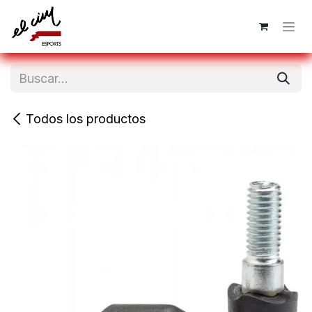
Ir al contenido
Todos los productos