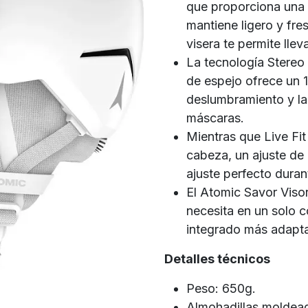
que proporciona una 
mantiene ligero y fre
visera te permite lle
La tecnología Stereo
de espejo ofrece un 
deslumbramiento y la 
máscaras.
Mientras que Live Fi
cabeza, un ajuste de
ajuste perfecto duran
El Atomic Savor Viso
necesita en un solo 
integrado más adapt
Detalles técnicos
Peso: 650g.
Almohadillas moldea