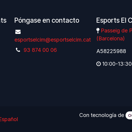
nts
Póngase en contacto
Esports El 
Passeig de P
(Barcelona)
esportselcim@esportselcim.cat
93 874 00 06
A58225988
10:00-13:30
Con tecnología de
Español