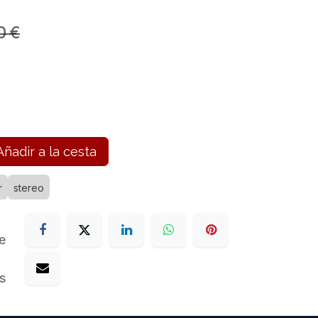
0
€
ñadir a la cesta
r
stereo
e
s