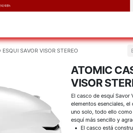
24/48h
y Raquetas
Barranquismo y Espeleología
Running
Elect
 ESQUI SAVOR VISOR STEREO
ATOMIC CA
VISOR STE
El casco de esquí Savor 
elementos esenciales, el 
uno solo, todo ello como 
esquí más sencillo y agr
El casco está constr