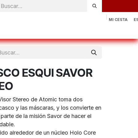
MI CESTA
E
rónica
Natación
Otros deportes
Sportswear
Contac
SCO ESQUI SAVOR
REO
Visor Stereo de Atomic toma dos
casco y las máscaras, y los convierte en
parte de la misión Savor de hacer el
adable.
uido alrededor de un núcleo Holo Core