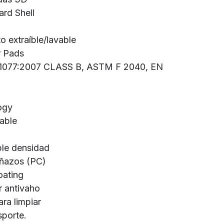
rd Shell
o extraíble/lavable
r Pads
N 1077:2007 CLASS B, ASTM F 2040, EN
ogy
table
le densidad
añazos (PC)
oating
r antivaho
ra limpiar
sporte.