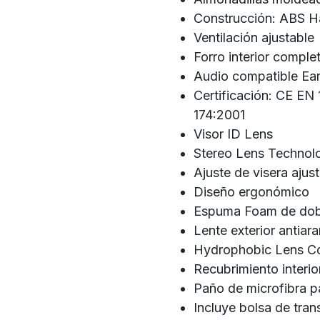
Construcción: ABS Ha
Ventilación ajustable
Forro interior complet
Audio compatible Ea
Certificación: CE E
174:2001
Visor ID Lens
Stereo Lens Technol
Ajuste de visera ajus
Diseño ergonómico
Espuma Foam de dob
Lente exterior antiar
Hydrophobic Lens C
Recubrimiento interio
Paño de microfibra pa
Incluye bolsa de tran