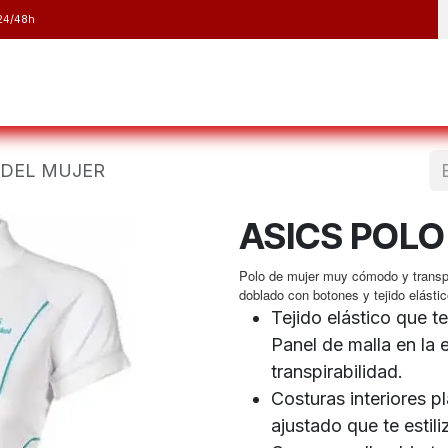
24/48h
y Raquetas
Barranquismo y Espeleología
Running
Elect
ADEL MUJER
ASICS POLO
Polo de mujer muy cómodo y transpira
doblado con botones y tejido elástic
Tejido elástico que 
Panel de malla en la 
transpirabilidad.
Costuras interiores pl
ajustado que te estili