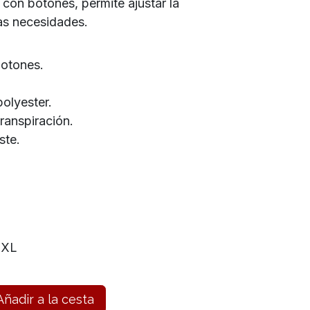
 con botones, permite ajustar la
las necesidades.
botones.
olyester.
transpiración.
ste.
XL
ñadir a la cesta