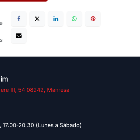
e
s
Cim
ere III, 54 08242, Manresa
, 17:00-20:30 (Lunes a Sábado)