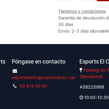
Términos y condiciones
Garantía de devolución d
30 días
Envío: 2-3 días laborable
nts
Póngase en contacto
Esports El 
Passeig de P
(Barcelona)
esportselcim@esportselcim.cat
93 874 00 06
A58225988
10:00-13:30