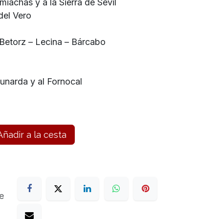
imiachas y a la Sierra de Sevil
del Vero
 Betorz – Lecina – Bárcabo
Cunarda y al Fornocal
ñadir a la cesta
e