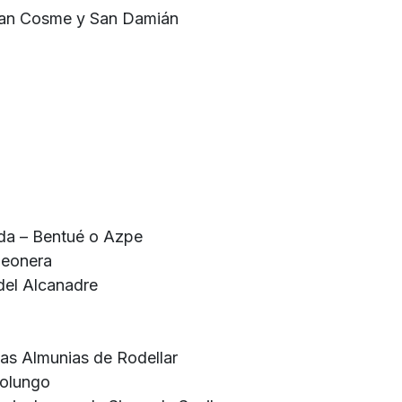
 San Cosme y San Damián
ada – Bentué o Azpe
Peonera
 del Alcanadre
Las Almunias de Rodellar
Colungo