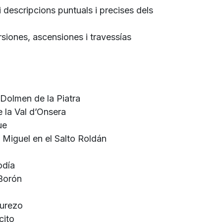
i descripcions puntuals i precises dels
rsiones, ascensiones i travessías
 Dolmen de la Piatra
 la Val d’Onsera
que
Miguel en el Salto Roldán
odía
 Borón
curezo
ocito