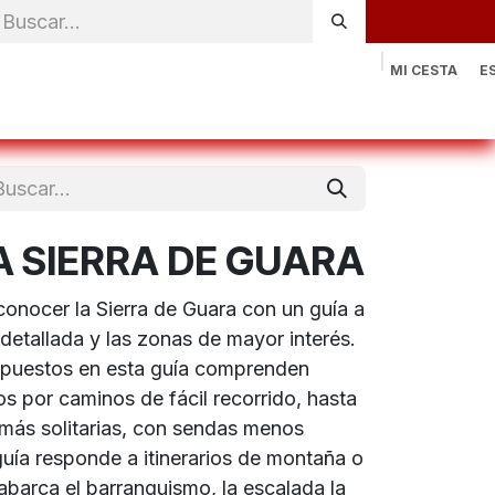
MI CESTA
E
rónica
Natación
Otros deportes
Sportswear
Contac
A SIERRA DE GUARA
conocer la Sierra de Guara con un guía a
detallada y las zonas de mayor interés.
ropuestos en esta guía comprenden
s por caminos de fácil recorrido, hasta
más solitarias, con sendas menos
guía responde a itinerarios de montaña o
abarca el barranquismo, la escalada la