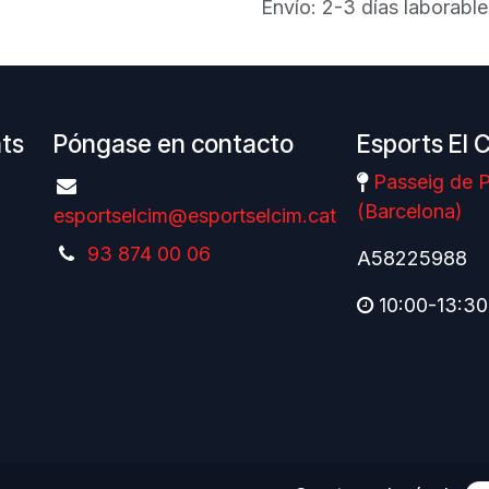
Envío: 2-3 días laborable
nts
Póngase en contacto
Esports El 
Passeig de P
(Barcelona)
esportselcim@esportselcim.cat
93 874 00 06
A58225988
10:00-13:30