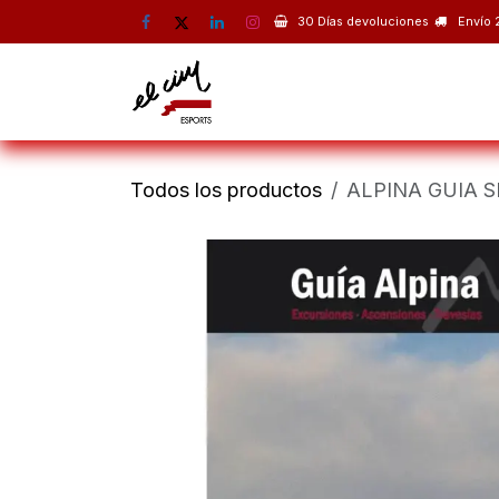
Ir al contenido
30 Días devoluciones
Envío 
Montaña
Escalada
Esquí 
Todos los productos
ALPINA GUIA 