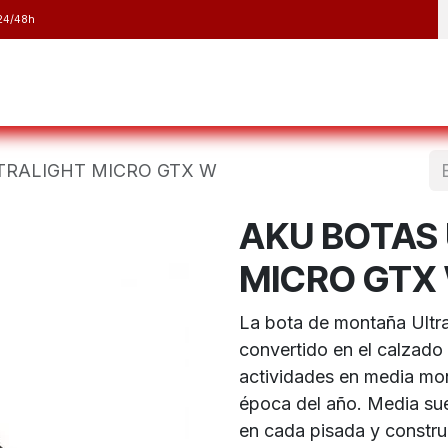
24/48h
y Raquetas
Barranquismo y Espeleología
Running
Elect
TRALIGHT MICRO GTX W
AKU BOTAS
MICRO GTX
La bota de montaña Ultra
convertido en el calzad
actividades en media mon
época del año. Media sue
en cada pisada y constr