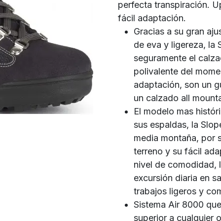
perfecta transpiración. U
fácil adaptación.
Gracias a su gran aj
de eva y ligereza, la 
seguramente el calza
polivalente del mome
adaptación, son un g
un calzado all mount
El modelo mas históri
sus espaldas, la Slo
media montaña, por su
terreno y su fácil ada
nivel de comodidad, l
excursión diaria en sa
trabajos ligeros y c
Sistema Air 8000 que 
superior a cualquier 