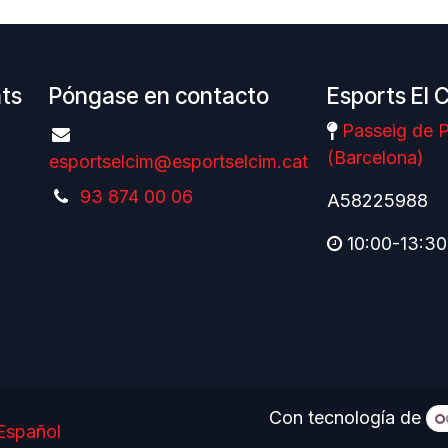
nts
Póngase en contacto
Esports El 
Passeig de P
(Barcelona)
esportselcim@esportselcim.cat
93 874 00 06
A58225988
10:00-13:30
Con tecnología de
Español