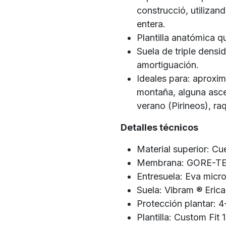
construcció, utilizan
entera.
Plantilla anatómica q
Suela de triple densi
amortiguación.
Ideales para: aproxi
montaña, alguna asce
verano (Pirineos), raq
Detalles técnicos
Material superior: C
Membrana: GORE-TE
Entresuela: Eva micr
Suela: Vibram ® Eric
Protección plantar: 
Plantilla: Custom Fit