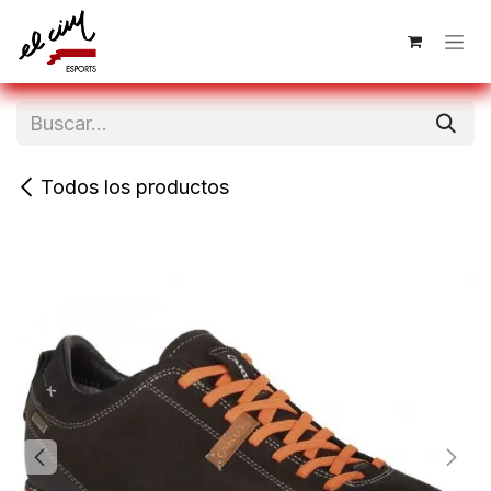
Ir al contenido
Todos los productos