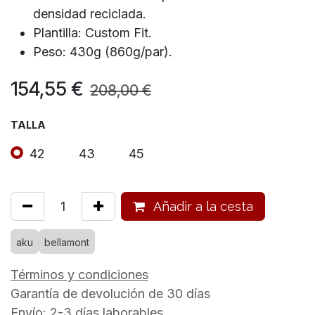
densidad reciclada.
Plantilla: Custom Fit.
Peso: 430g (860g/par).
154,55
€
208,00
€
TALLA
42
43
45
Añadir a la cesta
aku
bellamont
Términos y condiciones
Garantía de devolución de 30 días
Envío: 2-3 días laborables