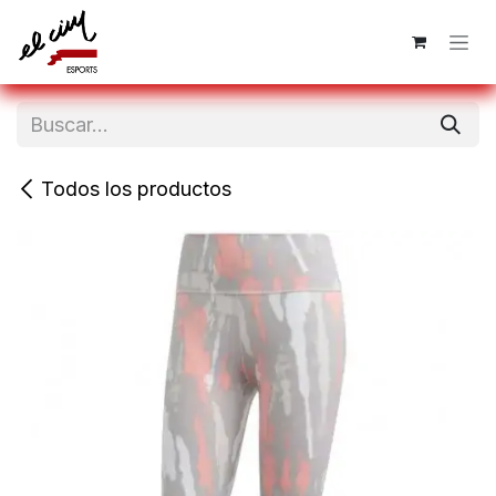
Ir al contenido
Todos los productos