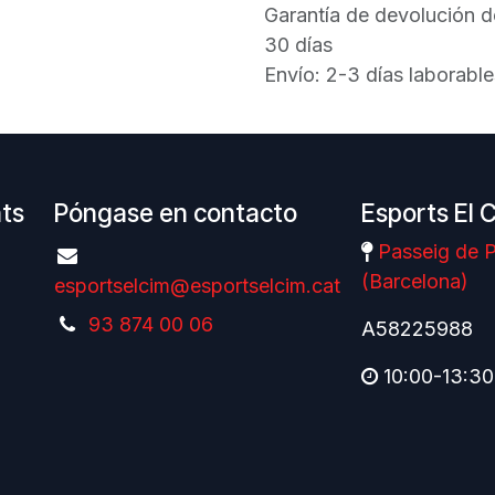
Garantía de devolución d
30 días
Envío: 2-3 días laborable
nts
Póngase en contacto
Esports El 
Passeig de P
(Barcelona)
esportselcim@esportselcim.cat
93 874 00 06
A58225988
10:00-13:30