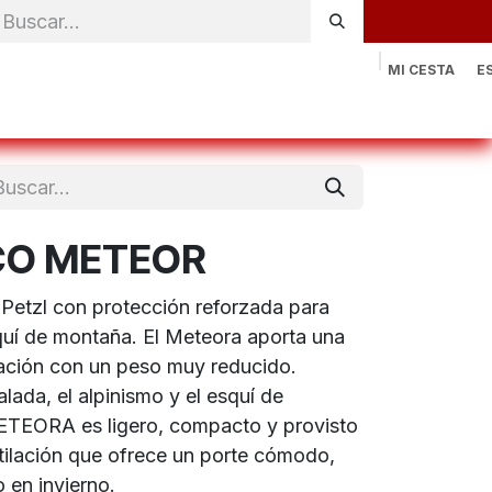
MI CESTA
E
rónica
Natación
Otros deportes
Sportswear
Contac
CO METEOR
Petzl con protección reforzada para
quí de montaña. El Meteora aporta una
ción con un peso muy reducido.
lada, el alpinismo y el esquí de
ETEORA es ligero, compacto y provisto
tilación que ofrece un porte cómodo,
 en invierno.