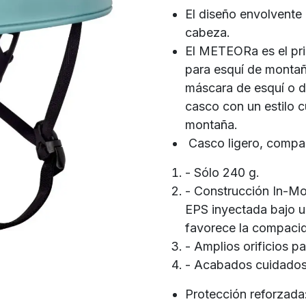
El diseño envolvente
cabeza.
El METEORa es el pr
para esquí de montañ
máscara de esquí o de
casco con un estilo c
montaña.
Casco ligero, compac
- Sólo 240 g.
- Construcción In-Mo
EPS inyectada bajo u
favorece la compacid
- Amplios orificios p
- Acabados cuidados
Protección reforzada