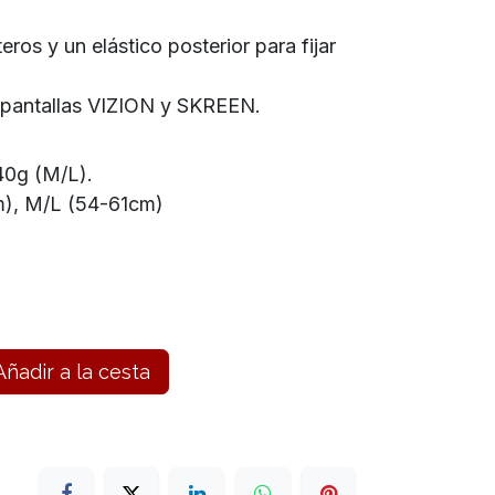
ros y un elástico posterior para fijar
 pantallas VIZION y SKREEN.
40g (M/L).
m), M/L (54-61cm)
ñadir a la cesta