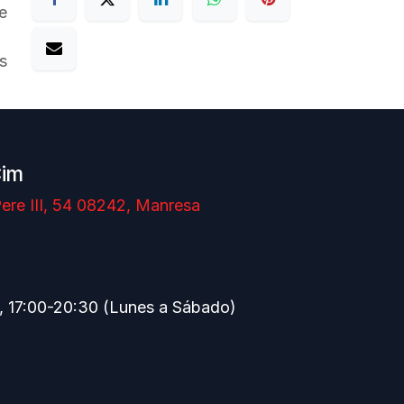
e
s
Cim
ere III, 54 08242, Manresa
, 17:00-20:30 (Lunes a Sábado)