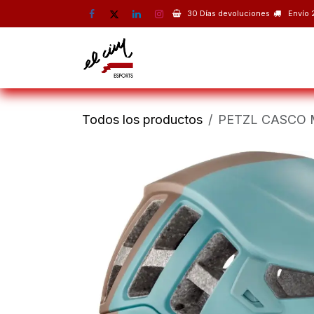
Ir al contenido
30 Días devoluciones
Envío 
Montaña
Escalada
Esquí 
Todos los productos
PETZL CASCO