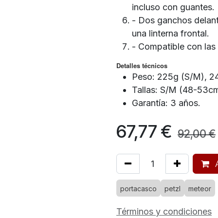
incluso con guantes.
- Dos ganchos delante
una linterna frontal.
- Compatible con las
Detalles técnicos
Peso: 225g (S/M), 2
Tallas: S/M (48-53c
Garantía: 3 años.
67,77
€
92,00
€
A
portacasco
petzl
meteor
Términos y condiciones