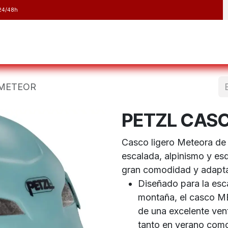
24/48h
y Raquetas
Barranquismo y Espeleología
Running
Elect
 METEOR
PETZL CAS
Casco ligero Meteora de 
escalada, alpinismo y es
gran comodidad y adapta
Diseñado para la esca
montaña, el casco M
de una excelente ven
tanto en verano como