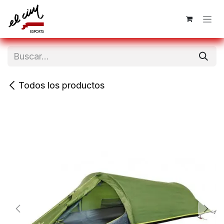
Ir al contenido
Todos los productos