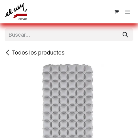
Ir al contenido
Todos los productos