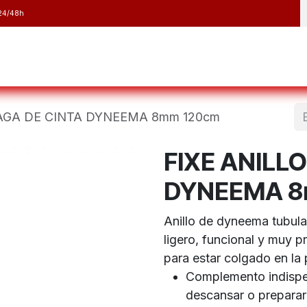
24/48h
y Raquetas
Barranquismo y Espeleología
Running
Elect
BAGA DE CINTA DYNEEMA 8mm 120cm
FIXE ANILL
DYNEEMA 8
Anillo de dyneema tubul
ligero, funcional y muy p
para estar colgado en la
Complemento indispen
descansar o preparar 