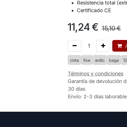
Resistencia total (ex
Certificado CE
11,24
€
15,10
€
A
cinta
fixe
anillo
baga
1
Términos y condiciones
Garantía de devolución d
30 días
Envío: 2-3 días laborable