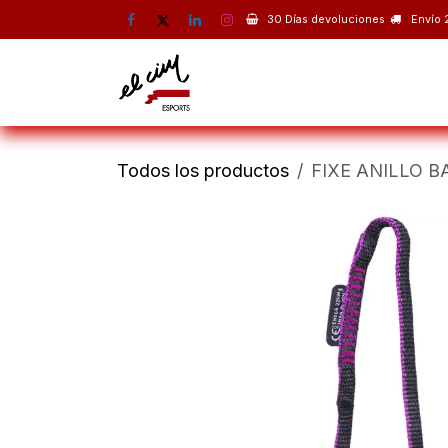
Ir al contenido
30 Días devoluciones
Envío 
Montaña
Escalada
Esquí 
Todos los productos
FIXE ANILLO 