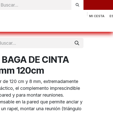
MI CESTA
E
rónica
Natación
Otros deportes
Sportswear
Contac
O BAGA DE CINTA
mm 120cm
ar de 120 cm y 8 mm, extremadamente
ráctico, el complemento imprescindible
 pared y para montar reuniones.
sable en la pared que permite anclar y
un rapel, montar una reunión (triángulo