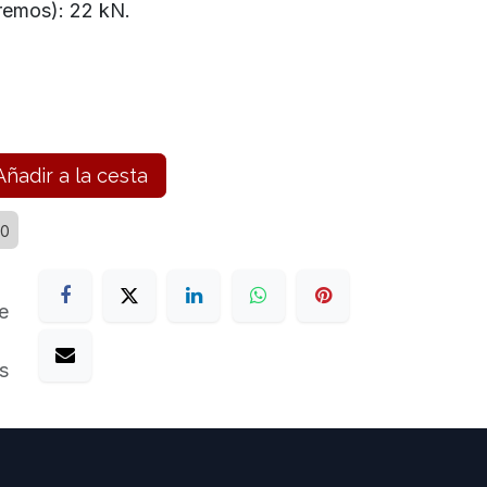
tremos): 22 kN.
ñadir a la cesta
20
e
s