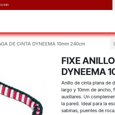
24/48h
y Raquetas
Barranquismo y Espeleología
Running
Elect
BAGA DE CINTA DYNEEMA 10mm 240cm
FIXE ANILL
DYNEEMA 1
Anillo de cinta plana de
largo y 10mm de ancho, f
auxiliares. Un complemen
la pared. Ideal para la e
sabinas, puentes de roca,