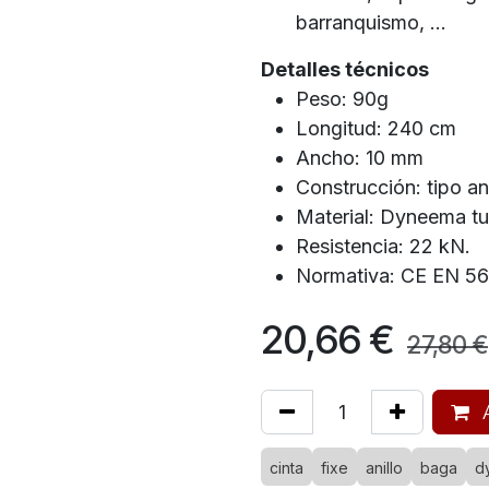
barranquismo, ...
Detalles técnicos
Peso: 90g
Longitud: 240 cm
Ancho: 10 mm
Construcción: tipo a
Material: Dyneema tu
Resistencia: 22 kN.
Normativa: CE EN 5
20,66
€
27,80
€
A
cinta
fixe
anillo
baga
d