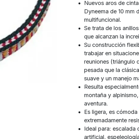
Nuevos aros de cinta 
Dyneema de 10 mm de 
multifuncional.
Se trata de los anill
que alcanzan la incre
Su construcción flexi
trabajar en situacione
reuniones (triángulo 
pesada que la clásic
suave y un manejo má
Resulta especialmente
montaña y alpinismo,
aventura.
Es ligera, es cómoda
extremadamente resis
Ideal para: escalada 
artificial, espeleolog