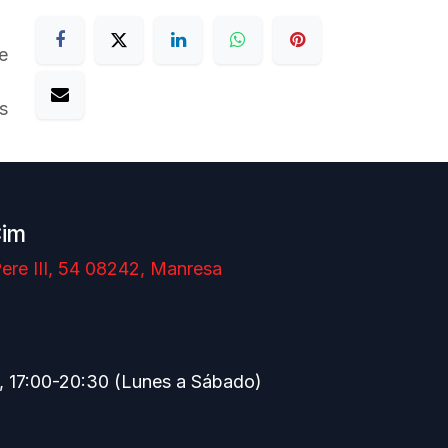
e
s
Cim
ere III, 54 08242, Manresa
, 17:00-20:30 (Lunes a Sábado)