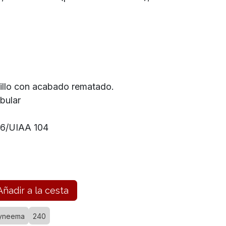
nillo con acabado rematado.
bular
66/UIAA 104
ñadir a la cesta
yneema
240