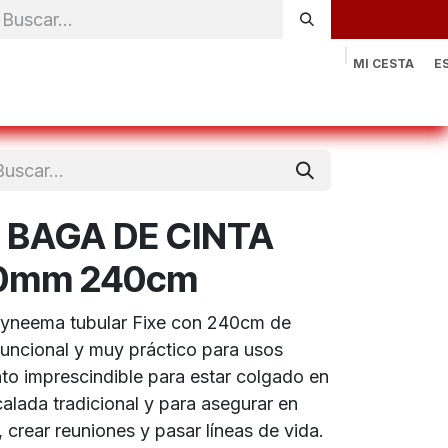
MI CESTA
E
rónica
Natación
Otros deportes
Sportswear
Contac
O BAGA DE CINTA
0mm 240cm
 dyneema tubular Fixe con 240cm de
uncional y muy práctico para usos
to imprescindible para estar colgado en
scalada tradicional y para asegurar en
 crear reuniones y pasar líneas de vida.