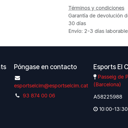
Términos y condiciones
Garantía de devolución d
30 días
Envío: 2-3 días laborable
nts
Póngase en contacto
Esports El 
Passeig de P
(Barcelona)
esportselcim@esportselcim.cat
93 874 00 06
A58225988
10:00-13:30