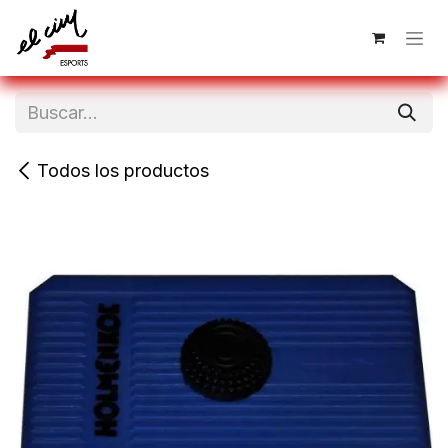
Ir al contenido
Todos los productos