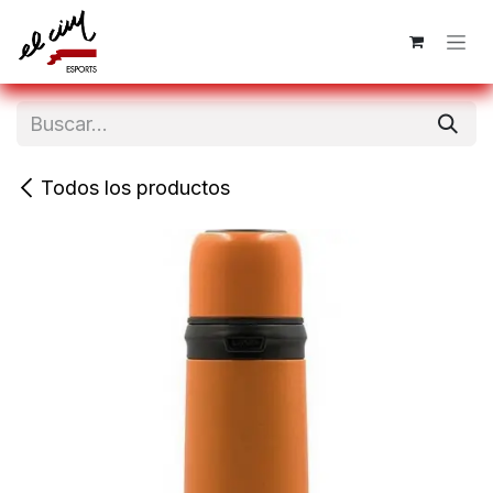
Ir al contenido
Todos los productos