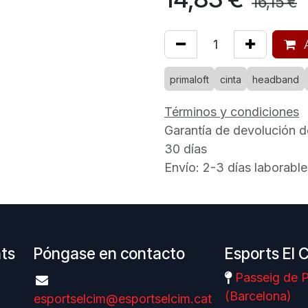
16,15
€
A
primaloft
cinta
headband
Términos y condiciones
Garantía de devolución d
30 días
Envío: 2-3 días laborable
nts
Póngase en contacto
Esports El 
Passeig de P
(Barcelona)
esportselcim@esportselcim.cat