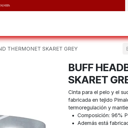
24/48h
y Raquetas
Barranquismo y Espeleología
Running
Elect
ND THERMONET SKARET GREY
BUFF HEAD
SKARET GR
Cinta para el pelo y el 
fabricada en tejido Pimal
termoregulación y mantie
Composición: 96% Pol
Además está fabricad