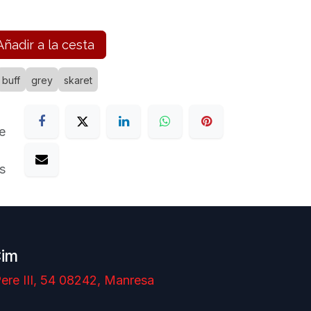
ñadir a la cesta
buff
grey
skaret
e
s
Cim
ere III, 54 08242, Manresa