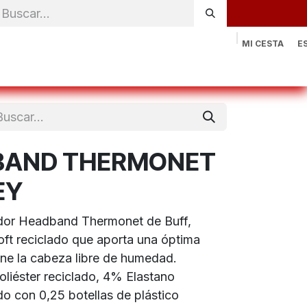
MI CESTA
E
rónica
Natación
Otros deportes
Sportswear
Contac
BAND THERMONET
EY
sudor Headband Thermonet de Buff,
oft reciclado que aporta una óptima
ne la cabeza libre de humedad.
iéster reciclado, 4% Elastano
o con 0,25 botellas de plástico