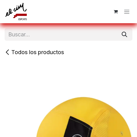
Ir al contenido
Todos los productos