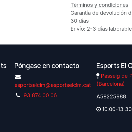
Términos y condiciones
Garantía de devolución d
30 días
Envío: 2-3 días laborable
nts
Póngase en contacto
Esports El 
Passeig de P
(Barcelona)
esportselcim@esportselcim.cat
93 874 00 06
A58225988
10:00-13:30