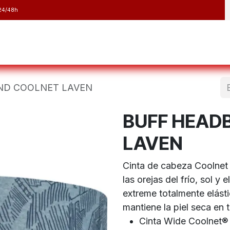
24/48h
y Raquetas
Barranquismo y Espeleología
Running
Elect
ND COOLNET LAVEN
BUFF HEAD
LAVEN
Cinta de cabeza Coolnet
las orejas del frío, sol y
extreme totalmente elásti
mantiene la piel seca en
Cinta Wide Coolnet® U