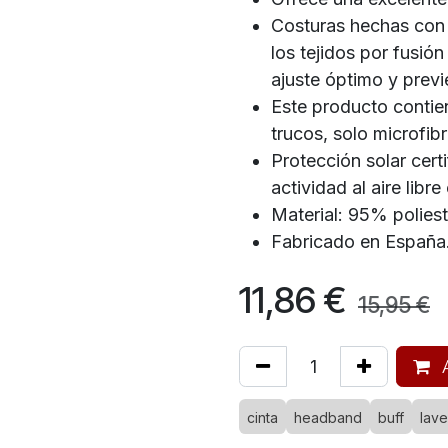
Costuras hechas con 
los tejidos por fusió
ajuste óptimo y previe
Este producto contien
trucos, solo microfibr
Protección solar cer
actividad al aire lib
Material: 95% poliest
Fabricado en España
11,86
€
15,95
€
A
cinta
headband
buff
lav