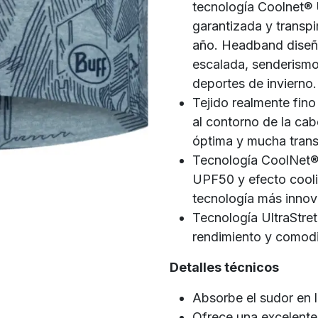
tecnología Coolnet®
garantizada y transpi
año. Headband diseñad
escalada, senderismo,
deportes de invierno.
Tejido realmente fin
al contorno de la ca
óptima y mucha trans
Tecnología CoolNet®:
UPF50 y efecto coolin
tecnología más innov
Tecnología UltraStre
rendimiento y comod
Detalles técnicos
Absorbe el sudor en l
Ofrece una excelente 