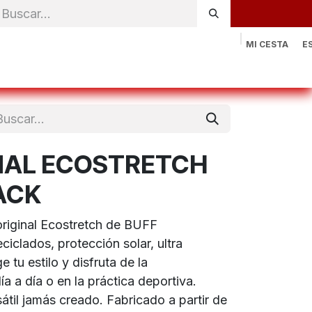
MI CESTA
E
rónica
Natación
Otros deportes
Sportswear
Contac
INAL ECOSTRETCH
ACK
 original Ecostretch de BUFF
ciclados, protección solar, ultra
ge tu estilo y disfruta de la
ía a día o en la práctica deportiva.
átil jamás creado. Fabricado a partir de