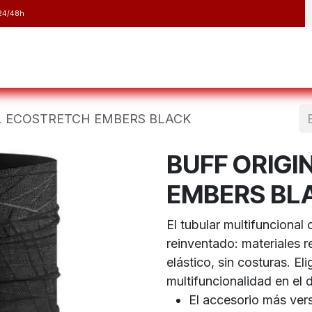
24/48h
y Raquetas
Barranquismo y Espeleología
Running
Elect
L ECOSTRETCH EMBERS BLACK
BUFF ORIG
EMBERS BL
El tubular multifuncional
reinventado: materiales re
elástico, sin costuras. Eli
multifuncionalidad en el d
El accesorio más vers