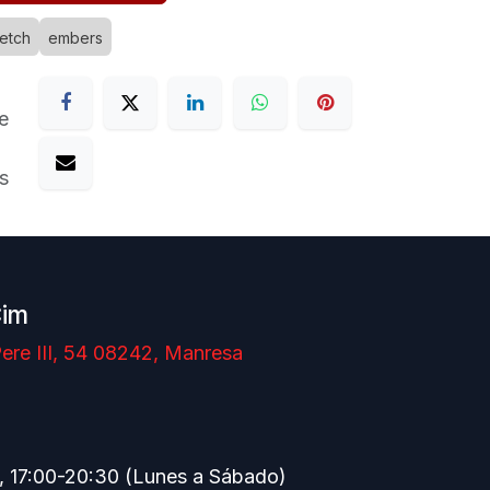
etch
embers
e
s
Cim
ere III, 54 08242, Manresa
, 17:00-20:30 (Lunes a Sábado)