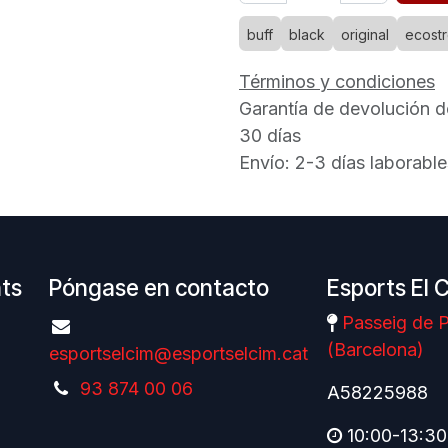
buff
black
original
ecostr
Términos y condiciones
Garantía de devolución d
30 días
Envío: 2-3 días laborable
nts
Póngase en contacto
Esports El 
Passeig de P
(Barcelona)
esportselcim@esportselcim.cat
93 874 00 06
A58225988
10:00-13:30