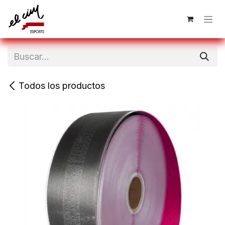
Ir al contenido
Todos los productos