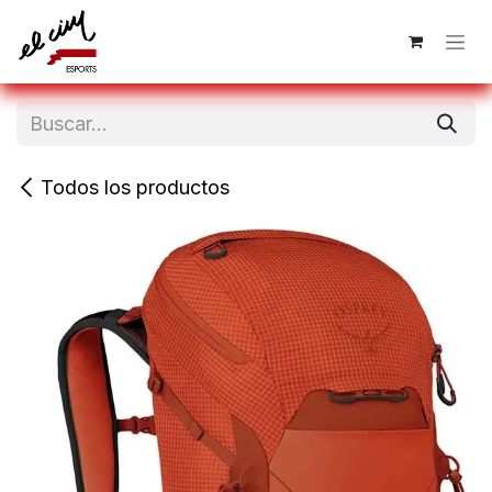
Ir al contenido
Todos los productos