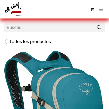
Ir al contenido
Todos los productos