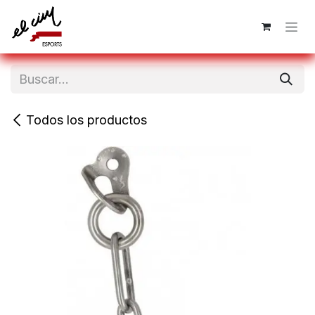
Ir al contenido
Todos los productos