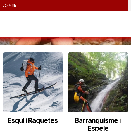
nt 24/48h
 i Raquetes
Barranquisme i Espeleologia
Running
Electr
Esquí i Raquetes
Barranquisme i
Espele