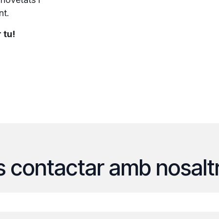
nt.
 tu!
s contactar amb nosalt