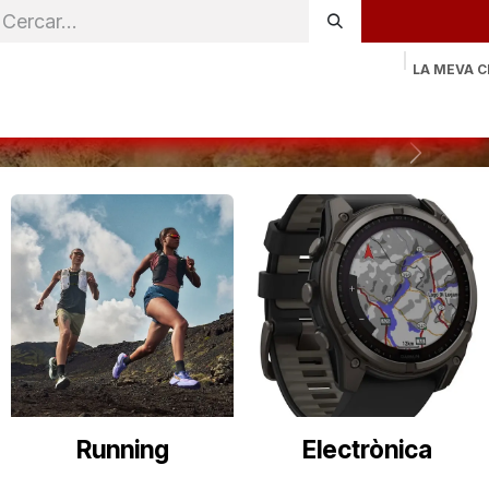
LA MEVA C
ònica
Natació
Altres esports
Sportswear
Contacta a
Next
Running
Electrònica