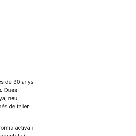
és de 30 anys
s. Dues
ya, neu,
més de taller
 forma activa i
novetats i